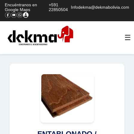
Encuéntranos en
+591
Infodekma@dekmabolivia.com
Google Maps
22850504
☰
ENTABLONADO /