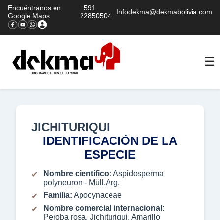
Encuéntranos en
+591
Infodekma@dekmabolivia.com
Google Maps
22850504
☰
JICHITURIQUI
IDENTIFICACIÓN DE LA
ESPECIE
Nombre científico:
Aspidosperma
polyneuron - Müll.Arg.
Familia:
Apocynaceae
Nombre comercial internacional:
Peroba rosa, Jichituriqui, Amarillo