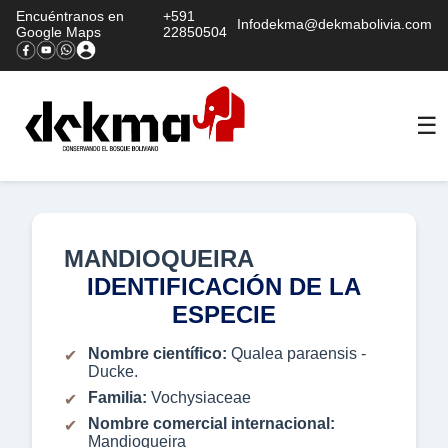
Encuéntranos en
+591
Infodekma@dekmabolivia.com
Google Maps
22850504
☰
MANDIOQUEIRA
IDENTIFICACIÓN DE LA
ESPECIE
Nombre científico:
Qualea paraensis -
Ducke.
Familia:
Vochysiaceae
Nombre comercial internacional:
Mandioqueira