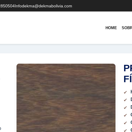
2850504
Infodekma@dekmabolivia.com
HOME
SOB
P
E
F
o