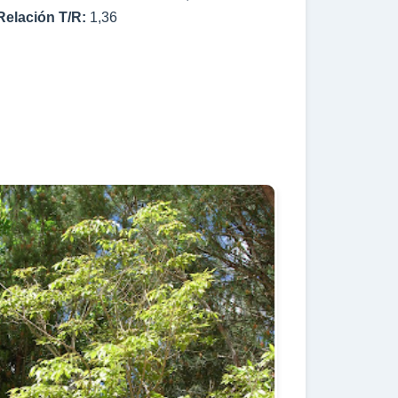
Relación T/R:
1,36