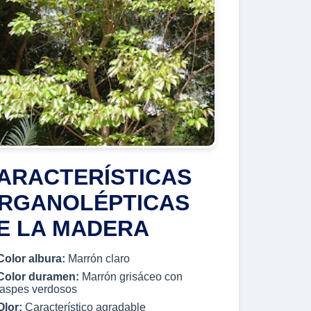
ARACTERÍSTICAS
RGANOLÉPTICAS
E LA MADERA
Color albura:
Marrón claro
Color duramen:
Marrón grisáceo con
jaspes verdosos
Olor:
Característico agradable