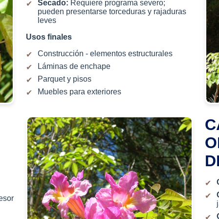
Secado:
Requiere programa severo;
pueden presentarse torceduras y rajaduras
leves
Usos finales
Construcción - elementos estructurales
Láminas de enchape
Parquet y pisos
Muebles para exteriores
C
O
D
esor