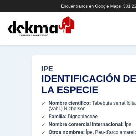
Encuéntranos en Google Maps
+591 2
IPE
IDENTIFICACIÓN D
LA ESPECIE
Nombre científico:
Tabebuia serratifolia
(Vahl.) Nicholson
Familia:
Bignoniaceae
Nombre comercial internacional:
Îpe
Otros nombres:
Îpe, Pau-d'arco amarel