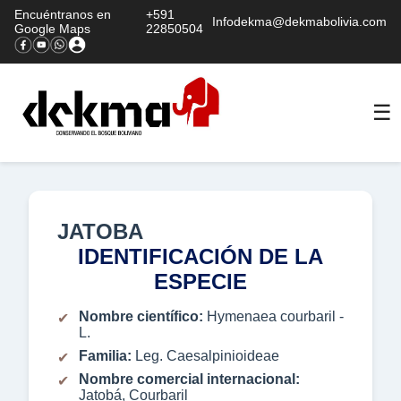
Encuéntranos en
+591
Infodekma@dekmabolivia.com
Google Maps
22850504
☰
JATOBA
IDENTIFICACIÓN DE LA
ESPECIE
Nombre científico:
Hymenaea courbaril -
L.
Familia:
Leg. Caesalpinioideae
Nombre comercial internacional:
Jatobá, Courbaril